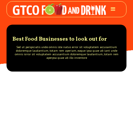
Best Food Businesses to look out for
Sed ut perspiciatis unde omnis iste natus error sit voluptatem accusantium
doloremque laudantium, totam rem aperiam, eaque ipsa quae ab iant unde
omnis isrror sit voluptatem accusantium doloremque laudantium, totam rem
aperpsa quae ab illo inventore